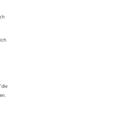
ich
ich
"die
en.