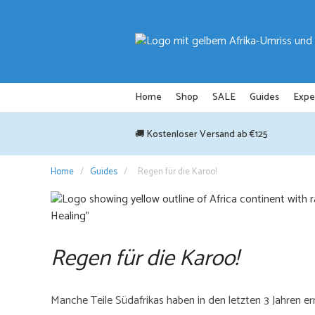
Zum
Inhalt
springen
Home
Shop
SALE
Guides
Expe
🚚 Kostenloser Versand ab €125
Home
/
Guides
/
Regen für die Karoo!
Regen für die Karoo!
Manche Teile Südafrikas haben in den letzten 3 Jahren e