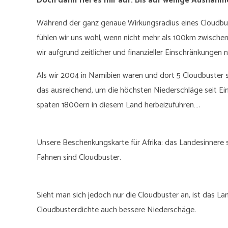
Doch dann fiel es mir auf: Bis auf wenige Ausnahm
Während der ganz genaue Wirkungsradius eines Cloudbust
fühlen wir uns wohl, wenn nicht mehr als 100km zwischen 
wir aufgrund zeitlicher und finanzieller Einschränkungen 
Als wir 2004 in Namibien waren und dort 5 Cloudbuster 
das ausreichend, um die höchsten Niederschläge seit Ei
späten 1800ern in diesem Land herbeizuführen….
Unsere Beschenkungskarte für Afrika: das Landesinnere s
Fahnen sind Cloudbuster.
Sieht man sich jedoch nur die Cloudbuster an, ist das La
Cloudbusterdichte auch bessere Niederschäge.