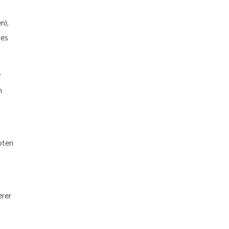
n),
hes
r
n
oten
erer