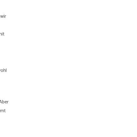
wir
nit
wohl
 Aber
mmt