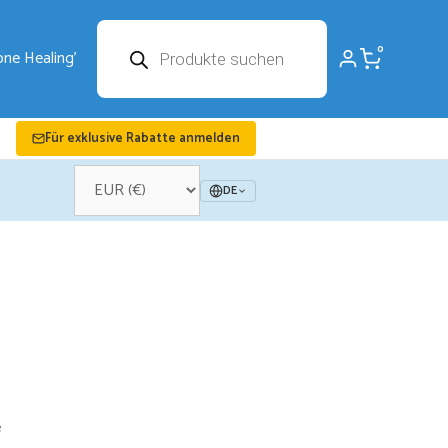
Products
0
search
Für exklusive Rabatte anmelden
DE
e