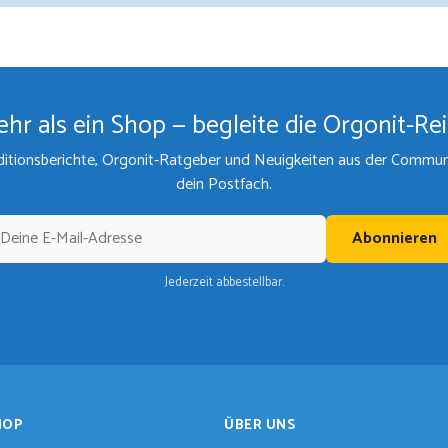
hr als ein Shop — begleite die Orgonit-Re
itionsberichte, Orgonit-Ratgeber und Neuigkeiten aus der Communit
dein Postfach.
Abonnieren
Jederzeit abbestellbar.
HOP
ÜBER UNS