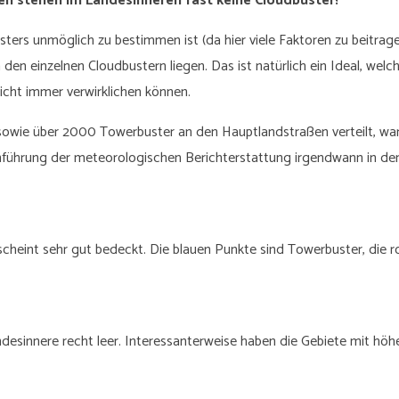
en stehen im Landesinneren fast keine Cloudbuster!
ers unmöglich zu bestimmen ist (da hier viele Faktoren zu beitrage
den einzelnen Cloudbustern liegen. Das ist natürlich ein Ideal, welc
nicht immer verwirklichen können.
sowie über 2000 Towerbuster an den Hauptlandstraßen verteilt, wa
nführung der meteorologischen Berichterstattung irgendwann in de
cheint sehr gut bedeckt. Die blauen Punkte sind Towerbuster, die r
ndesinnere recht leer. Interessanterweise haben die Gebiete mit höh