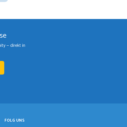
ise
y — direkt in
FOLG UNS