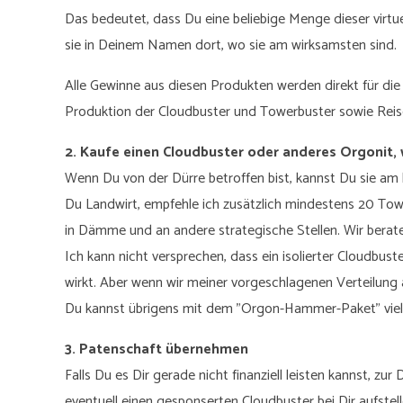
Das bedeutet, dass Du eine beliebige Menge dieser virtue
sie in Deinem Namen dort, wo sie am wirksamsten sind.
Alle Gewinne aus diesen Produkten werden direkt für die
Produktion der Cloudbuster und Towerbuster sowie Reise
2. Kaufe einen Cloudbuster oder anderes Orgonit, 
Wenn Du von der Dürre betroffen bist, kannst Du sie a
Du Landwirt, empfehle ich zusätzlich mindestens 20 Tow
in Dämme und an andere strategische Stellen. Wir berat
Ich kann nicht versprechen, dass ein isolierter Cloudbu
wirkt. Aber wenn wir meiner vorgeschlagenen Verteilung
Du kannst übrigens mit dem "Orgon-Hammer-Paket" viel G
3. Patenschaft übernehmen
Falls Du es Dir gerade nicht finanziell leisten kannst, z
eventuell einen gesponserten Cloudbuster bei Dir aufstell