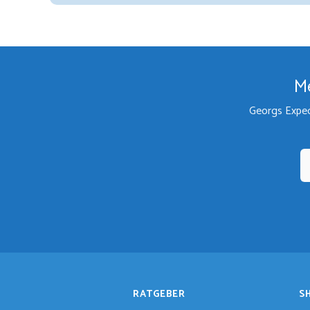
Me
Georgs Exped
RATGEBER
S