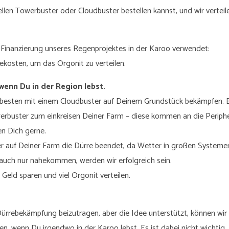
llen Towerbuster oder Cloudbuster bestellen kannst, und wir verteil
 Finanzierung unseres Regenprojektes in der Karoo verwendet:
kosten, um das Orgonit zu verteilen.
wenn Du in der Region lebst.
m besten mit einem Cloudbuster auf Deinem Grundstück bekämpfen. B
erbuster zum einkreisen Deiner Farm – diese kommen an die Periphe
en Dich gerne.
ster auf Deiner Farm die Dürre beendet, da Wetter in großen Systeme
 auch nur nahekommen, werden wir erfolgreich sein.
eld sparen und viel Orgonit verteilen.
ur Dürrebekämpfung beizutragen, aber die Idee unterstützt, können wir
en, wenn Du irgendwo in der Karoo lebst. Es ist dabei nicht wichtig,