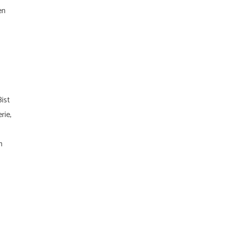
en
ist
rie,
n