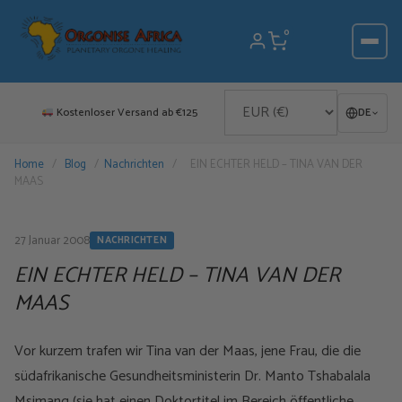
Zum
Inhalt
0
springen
Kostenloser Versand ab €125
DE
Home
/
Blog
/
Nachrichten
/
EIN ECHTER HELD – TINA VAN DER
MAAS
27 Januar 2008
NACHRICHTEN
EIN ECHTER HELD – TINA VAN DER
MAAS
Vor kurzem trafen wir Tina van der Maas, jene Frau, die die
südafrikanische Gesundheitsministerin Dr. Manto Tshabalala
Msimang (sie hat einen Doktortitel im Bereich öffentliche