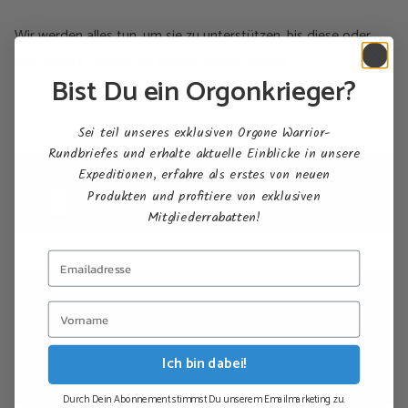
Wir werden alles tun, um sie zu unterstützen, bis diese oder
eine andere Lösung sie wieder vorwärtsbringt.
Bist Du ein Orgonkrieger?
Sei teil unseres exklusiven Orgone Warrior-
Rundbriefes und erhalte aktuelle Einblicke in unsere
Expeditionen, erfahre als erstes von neuen
Georg
Produkten und profitiere von exklusiven
Published 27 Januar 2008
Mitgliederrabatten!
Ready to experience orgonite for yourself?
Shop All Products →
Ich bin dabei!
Durch Dein Abonnement stimmst Du unserem Emailmarketing zu.