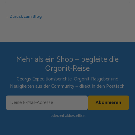
← Zurück zum Blog
Mehr als ein Shop — begleite die
Orgonit-Reise
Georgs Expeditionsberichte, Orgonit-Ratgeber und
Neuigkeiten aus der Community — direkt in dein Postfach.
Abonnieren
Jederzeit abbestellbar.