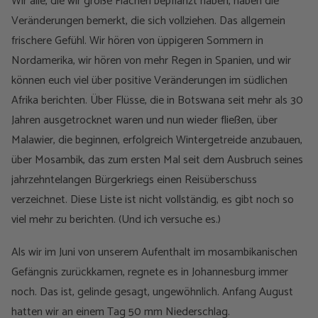
Wir alle, die wir große Flächen bepflanzt haben, haben die
Veränderungen bemerkt, die sich vollziehen. Das allgemein
frischere Gefühl. Wir hören von üppigeren Sommern in
Nordamerika, wir hören von mehr Regen in Spanien, und wir
können euch viel über positive Veränderungen im südlichen
Afrika berichten. Über Flüsse, die in Botswana seit mehr als 30
Jahren ausgetrocknet waren und nun wieder fließen, über
Malawier, die beginnen, erfolgreich Wintergetreide anzubauen,
über Mosambik, das zum ersten Mal seit dem Ausbruch seines
jahrzehntelangen Bürgerkriegs einen Reisüberschuss
verzeichnet. Diese Liste ist nicht vollständig, es gibt noch so
viel mehr zu berichten. (Und ich versuche es.)
Als wir im Juni von unserem Aufenthalt im mosambikanischen
Gefängnis zurückkamen, regnete es in Johannesburg immer
noch. Das ist, gelinde gesagt, ungewöhnlich. Anfang August
hatten wir an einem Tag 50 mm Niederschlag.