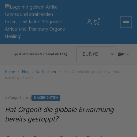
Zum
Inhalt
springen
0
Kostenloser Versand ab €125
DE
Home
/
Blog
/
Nachrichten
/
Hat Orgonit die globale Erwärmung
bereits gestoppt?
23 August 2009
NACHRICHTEN
Hat Orgonit die globale Erwärmung
bereits gestoppt?