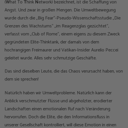
(
W
hat To
T
hink
N
etwork) bezeichnet, ist die Schaffung von
Angst. Und zwar in großen Mengen. Die Umweltbewegung
wurde durch die „Big Fear“-Pseudo-Wissenschaftsstudie „Die
Grenzen des Wachstums“ „im Reagenzglas gezüchtet“,
verfasst vom „Club of Rome“, einem eigens zu diesem Zweck
gegründeten Elite-Thinktank, der damals von dem
hochrangigen Freimaurer und Vatikan-Insider Aurelio Peccei
geleitet wurde. Alles sehr schmutzige Geschäfte.
Das sind dieselben Leute, die das Chaos verursacht haben, von
dem sie sprechen!
Natürlich haben wir Umweltprobleme. Natürlich kann der
Anblick verschmutzter Flüsse und abgeholzter, erodierter
Landschaften einen emotionalen Ruf nach Veränderung
hervorrufen. Doch die Elite, die den Informationsfluss in
unserer Gesellschaft kontrolliert, will diese Emotion in einen