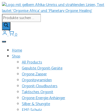
Zum
Inhalt
springen
Products
search
0
Home
Shop
All Products
Gepulste Orgonit-Geräte
Orgone Zapper
Orgonitpyramiden
Orgonit-Cloudbusters
Taktisches Orgonit
Orgone-Energie-Anhänger
Silber & Shungite
EMF-Schutz