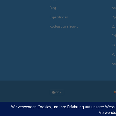
Blog
An
Expeditionen
Py
Kostenlose E-Books
Za
EM
Ta
Pa
An
DE