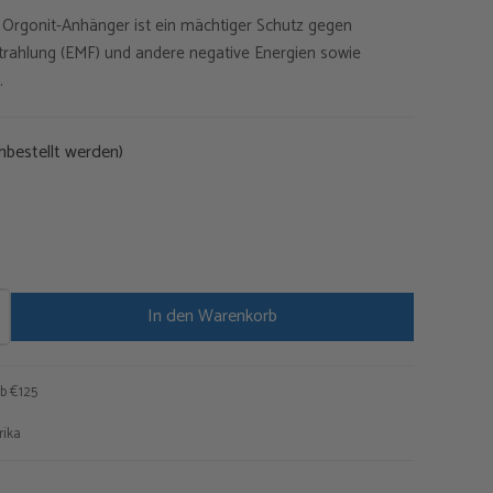
Orgonit-Anhänger ist ein mächtiger Schutz gegen
ist:
trahlung (EMF) und andere negative Energien sowie
0
€29,75.
.
hbestellt werden)
In den Warenkorb
b €125
rika