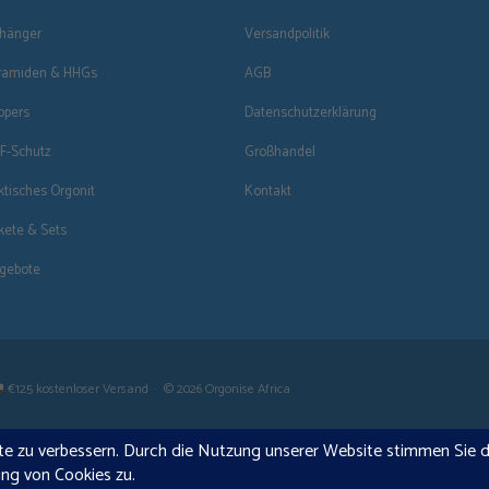
hänger
Versandpolitik
ramiden & HHGs
AGB
ppers
Datenschutzerklärung
F-Schutz
Großhandel
ktisches Orgonit
Kontakt
kete & Sets
gebote
€125 kostenloser Versand · © 2026 Orgonise Africa