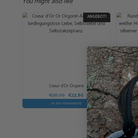
You might also like
ANGEBOT!
Coeur d’Or Orgonit
Ursprünglicher
Aktueller
€
28,00
€
23,80
Preis
Preis
In den Warenkorb
war:
ist:
€28,00
€23,80.