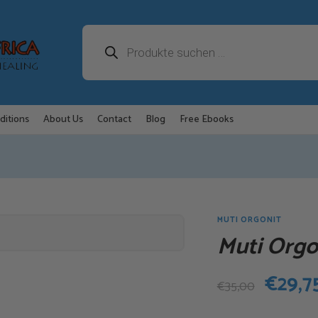
Products
search
ditions
About Us
Contact
Blog
Free Ebooks
MUTI ORGONIT
Muti Orgo
Urspr
€
29,7
€
35,00
Preis