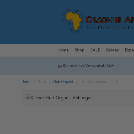
Zum
Inhalt
springen
Home
Shop
SALE
Guides
Expe
Kostenloser Versand ab €125
Home
/
Shop
/
Muti Orgonit
/
Muti Orgonitamulett S