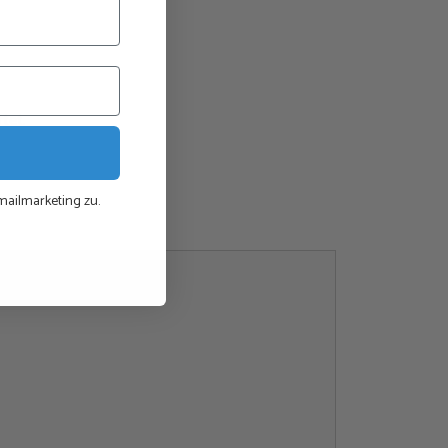
n
sich gut mit Perlenarbeiten kombinieren oder in ein
integrieren.
tet.
 10 mm, Durchmesser – 30 mm
andgefertigt und das Endprodukt kann leicht abweichen)
ailmarketing zu.