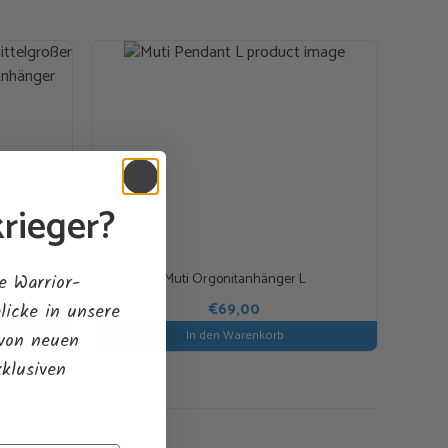
gen der Inhaltsstoffe:
tion des Herzchakras
 vor schwarzer Magie / Hexerei
Lebensfreude, Produktion roter Blutkörperchen
rieger?
ermögen in schwierigen Situationen, Gemeinschaftssinn,
rgonit
Muti Orgonitanhänger L
e Warrior-
n:
stimuliert den Energiefluss, natürliches Schmerzmittel
€
69,00
licke in unsere
l, neutralisiert negative Auswirkungen von Strahlung
In den Warenkorb
 von neuen
xklusiven
tion und Klarheit des Geistes, innerer Frieden
rheit, wird immer in Orgonit verwendet, um die Orgon-