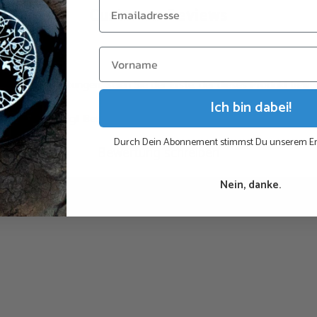
Ausgabe zu verstärke
Customer Reviews
Dieser Anhänger lässt 
anderes Schmuckstück 
h keine Bewertungen. Seien Sie der Erste, der dieses Produkt bewer
Abmessungen: Höhe –
Ich bin dabei!
(Dieses Produkt ist h
Zeigt Bewertungen in allen Sprachen an (26)
Durch Dein Abonnement stimmst Du unserem Em
Bewertung schreiben
Nein, danke.