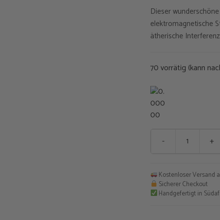
Dieser wunderschöne 
war:
elektromagnetische S
€35,0
ätherische Interferenz
70 vorrätig (kann nac
-
+
Muti
Orgonitamulett
S
Kostenloser Versand a
Menge
Sicherer Checkout
Handgefertigt in Südaf