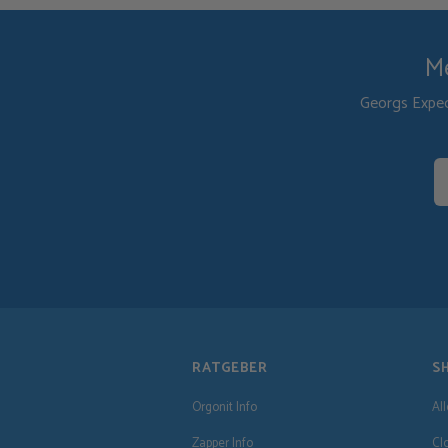
Me
Georgs Exped
RATGEBER
S
Orgonit Info
Al
Zapper Info
Cl