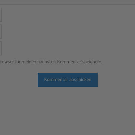
Name
E-
Mail-
Adresse
Website
Browser für meinen nächsten Kommentar speichern.