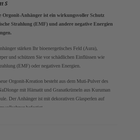
t S
 Orgonit-Anhänger ist ein wirkungsvoller Schutz
ische Strahlung (EMF) und andere negative Energien
ungen.
nhänger stärken Ihr bioenergetisches Feld (Aura),
örper und schützen Sie vor schädlichen Einflüssen wie
trahlung (EMF) oder negativen Energien.
ue Orgonit-Kreation besteht aus dem Muti-Pulver des
s NaDlonge mit Hämatit und Granatkrümeln aus Kuruman
le. Der Anhänger ist mit dekorativen Glasperlen auf
wollschnur befestigt.
mehr über unser Sortiment an Muti Orgonite-Produkten zu