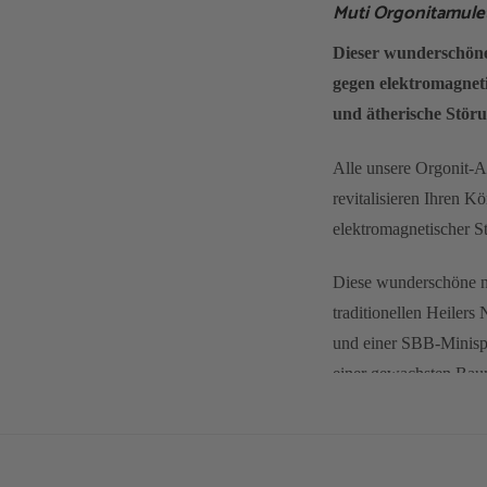
Muti Orgonitamulet
Dieser wunderschöne
gegen elektromagnet
und ätherische Stör
Alle unsere Orgonit-A
revitalisieren Ihren K
elektromagnetischer S
Diese wunderschöne ne
traditionellen Heiler
und einer SBB-Minispu
einer gewachsten Baum
Klicken Sie hier, um 
erfahren.