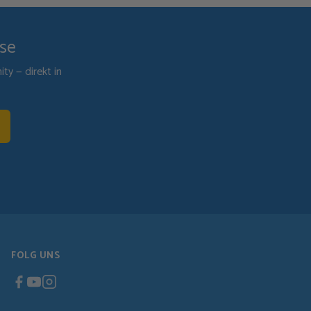
ise
y — direkt in
FOLG UNS