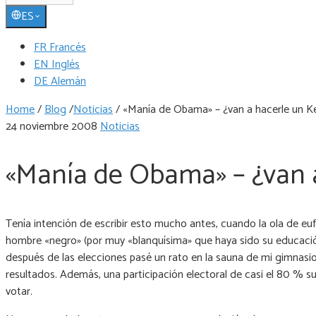
ES
FR Francés
EN Inglés
DE Alemán
Home
/
Blog
/
Noticias
/
«Manía de Obama» – ¿van a hacerle un K
24 noviembre 2008
Noticias
«Manía de Obama» – ¿van a
Tenía intención de escribir esto mucho antes, cuando la ola de euf
hombre «negro» (por muy «blanquísima» que haya sido su educación) 
después de las elecciones pasé un rato en la sauna de mi gimnas
resultados. Además, una participación electoral de casi el 80 % s
votar.