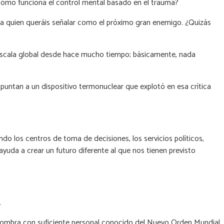
cómo funciona el control mental basado en el trauma?
a a quien queráis señalar como el próximo gran enemigo. ¿Quizás
a escala global desde hace mucho tiempo; básicamente, nada
apuntan a un dispositivo termonuclear que explotó en esa crítica
o los centros de toma de decisiones, los servicios políticos,
ayuda a crear un futuro diferente al que nos tienen previsto
.
 sombra con suficiente personal conocido del Nuevo Orden Mundial