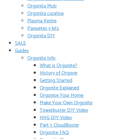
Orgonita Muti
Orgonita curativa
Plasma Keshe
Paquetes y kits
Orgonita DIY
SALE
Guides
Orgonite Info
What is Orgonite?
History of Orgone
Getting Started
Orgonite Explained
Orgonise Your Home
Make Your Own Orgonite
Towerbuster DIY Video
HHG DIY Video
Part 1: CloudBuster
Orgonite FAQ