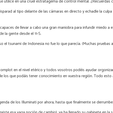
 utilice en una cruel estratagema de control mental. ¿Recuerdas 
sparad al tipo delante de las cámaras en directo y echadle la culp
o capaces de llevar a cabo una gran maniobra para infundir miedo 
 la gente desde el 11-S.
uso el tsunami de Indonesia no fue lo que parecía. (Muchas pruebas 
plot en el nivel etérico y todos vosotros podéis ayudar orgonizand
 de los que podáis tener conocimiento en vuestra región. Todo esto 
nda de los Illuminati por ahora, hasta que finalmente se derrumbe
xiste esa vaga noción de cambio), ya ha llenado su gabinete en la