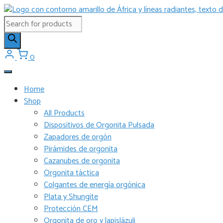
Saltar
al
Búsqueda
contenido
de
productos
0
Home
Shop
All Products
Dispositivos de Orgonita Pulsada
Zapadores de orgón
Pirámides de orgonita
Cazanubes de orgonita
Orgonita táctica
Colgantes de energía orgónica
Plata y Shungite
Protección CEM
Orgonita de oro y lapislázuli