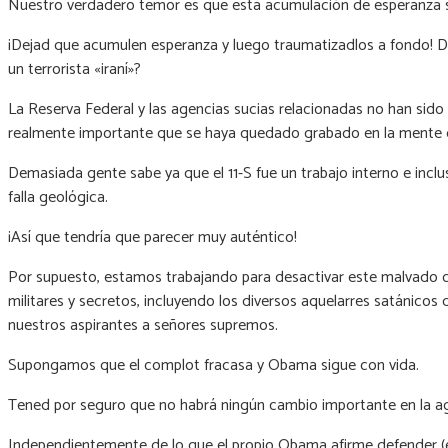
Nuestro verdadero temor es que esta acumulación de esperanza se
¡Dejad que acumulen esperanza y luego traumatizadlos a fondo! Di
un terrorista «iraní»?
La Reserva Federal y las agencias sucias relacionadas no han sid
realmente importante que se haya quedado grabado en la mente de
Demasiada gente sabe ya que el 11-S fue un trabajo interno e incl
falla geológica.
¡Así que tendría que parecer muy auténtico!
Por supuesto, estamos trabajando para desactivar este malvado com
militares y secretos, incluyendo los diversos aquelarres satánicos
nuestros aspirantes a señores supremos.
Supongamos que el complot fracasa y Obama sigue con vida.
Tened por seguro que no habrá ningún cambio importante en la age
Independientemente de lo que el propio Obama afirme defender (e