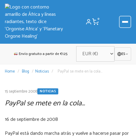
Saltar
al
contenido
0
Envío gratuito a partir de €125
ES
Home
/
Blog
/
Noticias
/
PayPal se mete en la cola…
15 septiembre 2008
NOTICIAS
PayPal se mete en la cola…
16 de septiembre de 2008
PayPal está dando marcha atrás y vuelve a hacerse pasar por