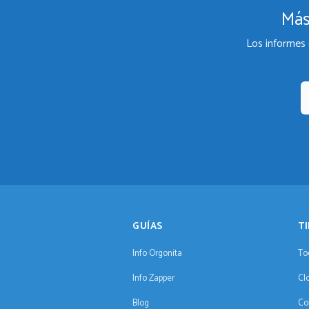
Más
Los informes 
GUÍAS
T
Info Orgonita
To
Info Zapper
Cl
Blog
Co