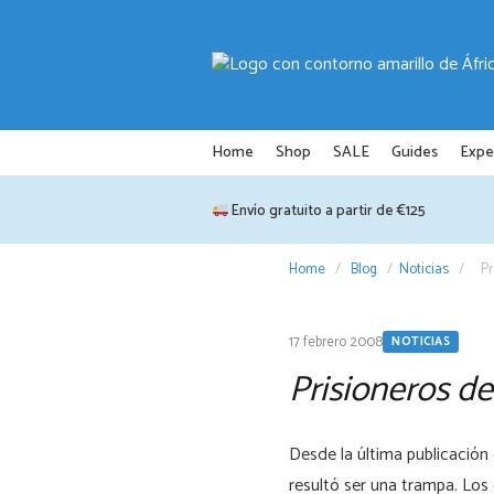
Saltar
al
contenido
Home
Shop
SALE
Guides
Expe
Envío gratuito a partir de €125
Home
/
Blog
/
Noticias
/
Pr
17 febrero 2008
NOTICIAS
Prisioneros d
Desde la última publicación
resultó ser una trampa. Los