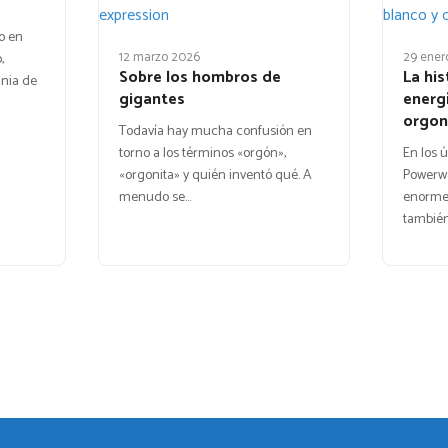
o en
12 marzo 2026
29 ener
,
Sobre los hombros de
La his
nia de
gigantes
energí
orgon
Todavía hay mucha confusión en
torno a los términos «orgón»,
En los 
«orgonita» y quién inventó qué. A
Powerw
menudo se…
enorme 
también