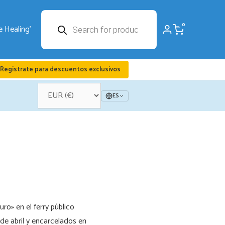
Búsqueda
0
de
productos
Regístrate para descuentos exclusivos
ES
ro» en el ferry público
de abril y encarcelados en