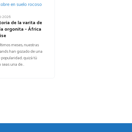
o 2026
toria de la varita de
a orgonita – África
ise
últimos meses, nuestras
ands han gozado de una
popularidad; quizá tú
 seas una de…