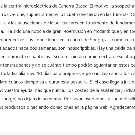
a la central hidroeléctrica de Cahorra Bassa. El motivo: la sospecha
rrosiva» que, supuestamente, los cuatro vertieron en las turbinas. O
nita y las acusaciones de la policía carecen totalmente de fundame
a. Ha sido una noticia de gran repercusión en Mozambique y en tod
impredecible. Las condiciones en la cárcel de Songo, así como en la p
sladados hace dos semanas, son indescriptibles. Hay una celda de 3
sencillamente espantosas. Si no recibieran comida extra de su abog
antenerse sanos y no sé cuánto tiempo podrán aguantar en estas co
nto; la fiscalía tuvo 30 días para prepararse, pero incluso ahora los 
aro cuánto tiempo va a durar esta pesadilla. Si el caso llega a juic
s vuestra ayuda más que nunca. Los costes de la asistencia jurídic
burgo) no dejan de aumentar. Por favor, ayudadnos a sacar de allí 
s productos o haciendo donaciones en la página web. Agradecem