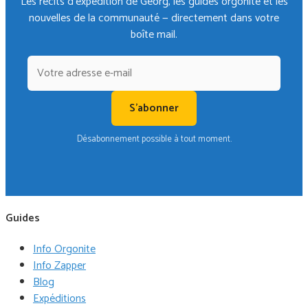
Les récits d'expédition de Georg, les guides orgonite et les
nouvelles de la communauté — directement dans votre
boîte mail.
S'abonner
Désabonnement possible à tout moment.
Guides
Info Orgonite
Info Zapper
Blog
Expéditions