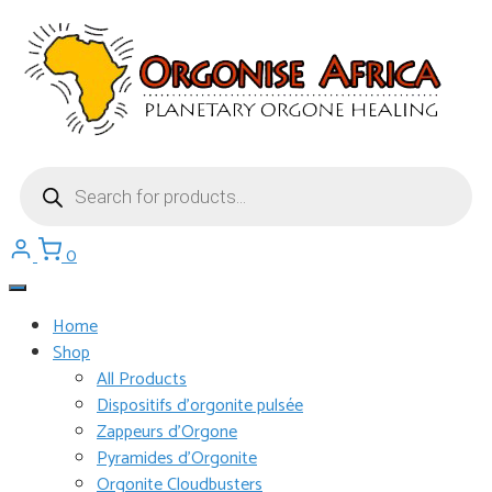
Aller
au
contenu
Recherche
de
produits
0
Home
Shop
All Products
Dispositifs d’orgonite pulsée
Zappeurs d’Orgone
Pyramides d’Orgonite
Orgonite Cloudbusters