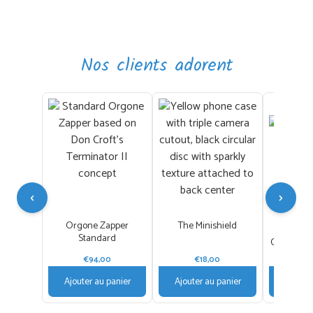
Nos clients adorent
Pr
‹
›
Orgone Zapper
The Minishield
Standard
Gold and 
€
94,00
€
18,00
€
75,
Ajouter au panier
Ajouter au panier
Ajouter