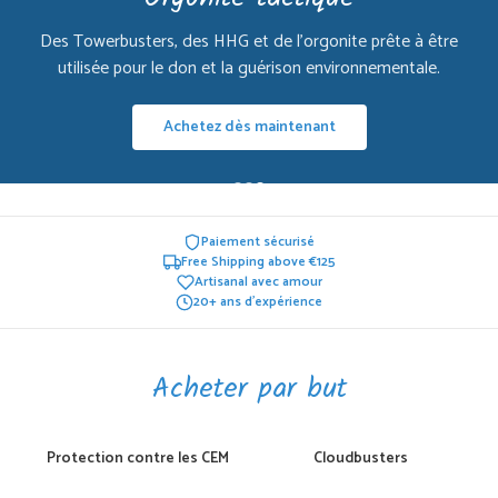
Des Towerbusters, des HHG et de l'orgonite prête à être
utilisée pour le don et la guérison environnementale.
Achetez dès maintenant
Paiement sécurisé
Free Shipping above €125
Artisanal avec amour
20+ ans d'expérience
Acheter par but
Protection contre les CEM
Cloudbusters