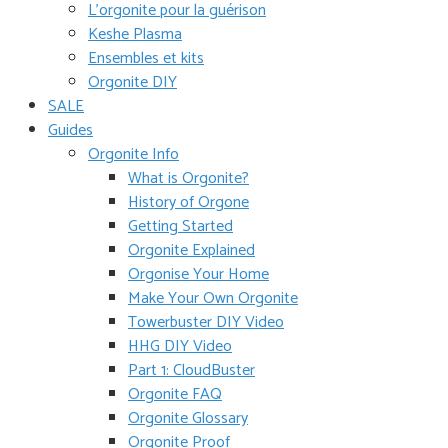
L’orgonite pour la guérison
Keshe Plasma
Ensembles et kits
Orgonite DIY
SALE
Guides
Orgonite Info
What is Orgonite?
History of Orgone
Getting Started
Orgonite Explained
Orgonise Your Home
Make Your Own Orgonite
Towerbuster DIY Video
HHG DIY Video
Part 1: CloudBuster
Orgonite FAQ
Orgonite Glossary
Orgonite Proof