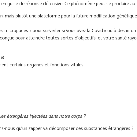
ine en guise de réponse défensive. Ce phénomène peut se produire au
n, mais plutôt une plateforme pour la future modification génétiqu
des micropuces « pour surveiller si vous avez la Covid » ou à des inf
nçue pour atteindre toutes sortes d’objectifs, et votre santé rayon
ue)
ent certains organes et fonctions vitales
ues étrangères injectées dans notre corps ?
ons-nous qu'un zapper va décomposer ces substances étrangères ?