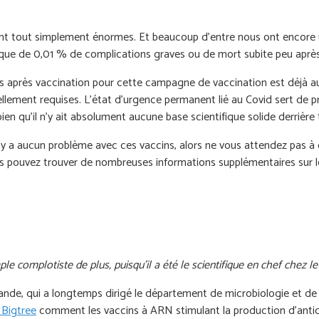
 sont tout simplement énormes. Et beaucoup d’entre nous ont encore
isque de 0,01 % de complications graves ou de mort subite peu après
lés après vaccination pour cette campagne de vaccination est déjà a
uellement requises. L'état d'urgence permanent lié au Covid sert de p
bien qu'il n'y ait absolument aucune base scientifique solide derriè
il n’y a aucun problème avec ces vaccins, alors ne vous attendez pas 
 pouvez trouver de nombreuses informations supplémentaires sur les 
complotiste de plus, puisqu’il a été le scientifique en chef chez le f
mande, qui a longtemps dirigé le département de microbiologie et de 
 Bigtree
comment les vaccins à ARN stimulant la production d'antico