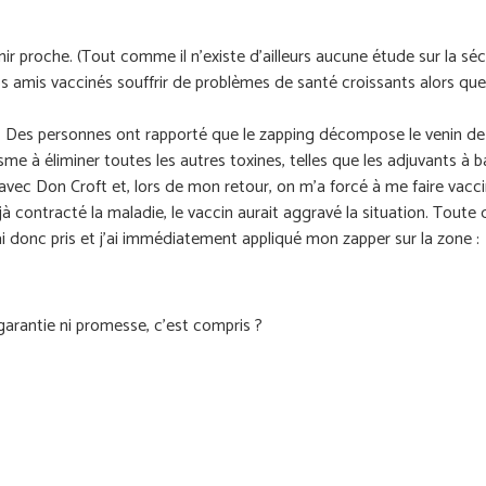
enir proche. (Tout comme il n'existe d'ailleurs aucune étude sur la s
amis vaccinés souffrir de problèmes de santé croissants alors que v
. Des personnes ont rapporté que le zapping décompose le venin de
nisme à éliminer toutes les autres toxines, telles que les adjuvants à
vec Don Croft et, lors de mon retour, on m’a forcé à me faire vacci
éjà contracté la maladie, le vaccin aurait aggravé la situation. Toute 
’ai donc pris et j’ai immédiatement appliqué mon zapper sur la zone :
garantie ni promesse, c’est compris ?