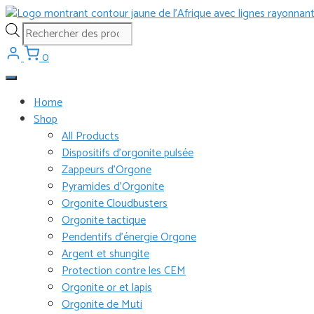
Aller
au
Recherche
contenu
de
0
produits
Home
Shop
All Products
Dispositifs d’orgonite pulsée
Zappeurs d’Orgone
Pyramides d’Orgonite
Orgonite Cloudbusters
Orgonite tactique
Pendentifs d’énergie Orgone
Argent et shungite
Protection contre les CEM
Orgonite or et lapis
Orgonite de Muti