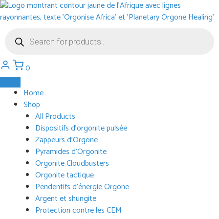
Aller
au
contenu
Recherche
de
produits
0
Home
Shop
All Products
Dispositifs d’orgonite pulsée
Zappeurs d’Orgone
Pyramides d’Orgonite
Orgonite Cloudbusters
Orgonite tactique
Pendentifs d’énergie Orgone
Argent et shungite
Protection contre les CEM