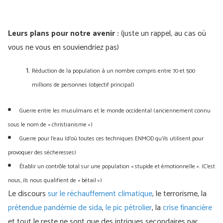
Leurs plans pour notre avenir :
(juste un rappel, au cas où
vous ne vous en souviendriez pas)
Réduction de la population à un nombre compris entre 70 et 500
millions de personnes (objectif principal)
Guerre entre les musulmans et le monde occidental (anciennement connu
sous le nom de « christianisme »)
Guerre pour l'eau (d'où toutes ces techniques ENMOD qu'ils utilisent pour
provoquer des sécheresses)
Établir un contrôle total sur une population « stupide et émotionnelle ». (C'est
nous, ils nous qualifient de « bétail »)
Le discours
sur le réchauffement climatique
, le terrorisme, la
prétendue pandémie de sida
,
le pic pétrolier
, la
crise financière
et tout le reste ne sont que des intrigues secondaires par