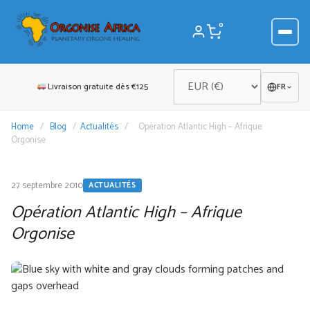
Aller
au
0
contenu
Livraison gratuite dès €125
FR
Home
/
Blog
/
Actualités
/
Opération Atlantic High – Afrique
Orgonise
27 septembre 2010
ACTUALITÉS
Opération Atlantic High – Afrique
Orgonise