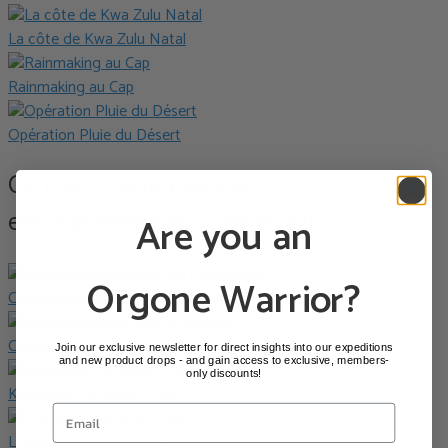
La côte de Kwa Zulu Natal
Rainmaking au Cap
Opération Pluie du Désert
Cercles plus larges: eau –
emprisonnement – chemtrails
Are you an
Orgone Warrior?
Chemtrails au-dessus de l’Allemagne
Contre-attaque dans le Kalahari
Join our exclusive newsletter for direct insights into our expeditions
and new product drops - and gain access to exclusive, members-
only discounts!
Kimberley - le Grand Trou
L’Isandlwana de M. Tata