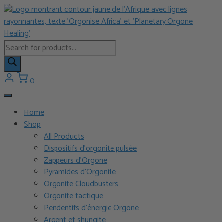
Aller
au
contenu
Recherche
de
produits
0
Home
Shop
All Products
Dispositifs d’orgonite pulsée
Zappeurs d’Orgone
Pyramides d’Orgonite
Orgonite Cloudbusters
Orgonite tactique
Pendentifs d’énergie Orgone
Argent et shungite