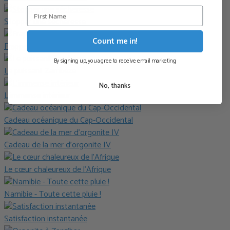
Stopper une sécheresse
Count me in!
Frapper les hautes vagues
By signing up, you agree to receive email marketing
Le puissant Zambèze
No, thanks
L’immense intérieur
Cadeau océanique du Cap-Occidental
Cadeau de la mer d’orgonite IV
Le cœur chaleureux de l’Afrique
Namibie - Toute cette pluie !
Satisfaction instantanée