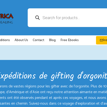
Recherche
de
produits
ditions
About Us
Contact
Blog
Free Ebooks
In
xpéditions de gifting d'orgoni
ns de vastes régions pour les gifter avec de l'orgonite. Plus de 10
ope, d'Amérique et d'Asie ont reçu notre attention aimante en matièr
nts ont été observés pendant et après ces voyages, et nous avons
ssantes en chemin. Suivez-nous dans ce voyage d'exploration et d'av