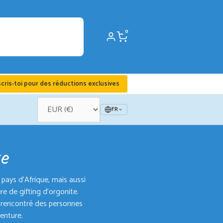
0
scris-toi pour des réductions exclusives
FR
te
 pays d'Afrique, mais aussi
e de gifting d'orgonite.
 rencontré des personnes
enture.