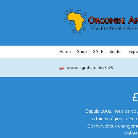
Aller
au
contenu
Home
Shop
SALE
Guides
Expe
Livraison gratuite dès €125
E
Depuis 2002, nous parcouro
certaines régions d'Eur
De merveilleux changeme
intére