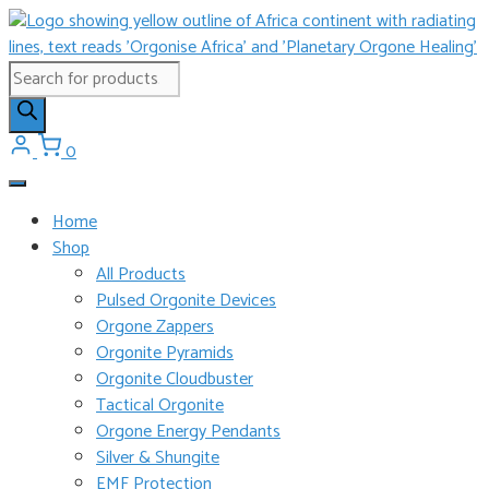
Skip
to
content
Products
search
0
Home
Shop
All Products
Pulsed Orgonite Devices
Orgone Zappers
Orgonite Pyramids
Orgonite Cloudbuster
Tactical Orgonite
Orgone Energy Pendants
Silver & Shungite
EMF Protection